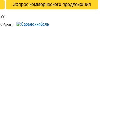
Запрос коммерческого предложения
в
)
0
ккабель