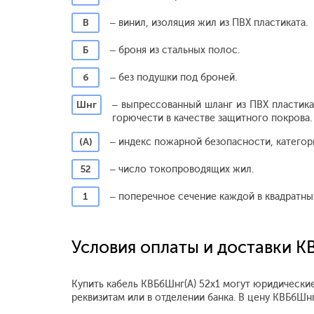
В
– винил, изоляция жил из ПВХ пластиката.
Б
– броня из стальных полос.
б
– без подушки под броней.
Шнг
– выпрессованный шланг из ПВХ пластик
горючести в качестве защитного покрова.
(А)
– индекс пожарной безопасности, категори
52
– число токопроводящих жил.
1
– поперечное сечение каждой в квадратны
Условия оплаты и доставки К
Купить кабель КВБбШнг(А) 52х1 могут юридические
реквизитам или в отделении банка. В цену КВБбШн