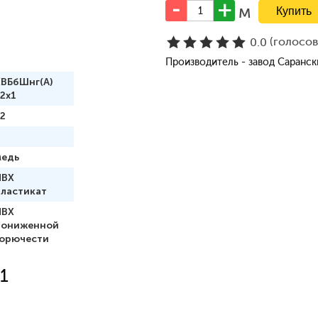
м
(голосо
0.0
Производитель - завод Саранс
КВБбШнг(А)
2х1
2
медь
ПВХ
пластикат
ПВХ
пониженной
горючести
1