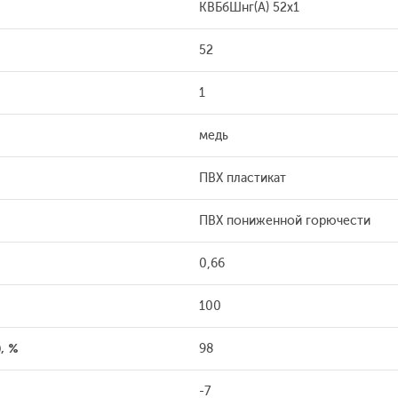
КВБбШнг(А) 52х1
52
1
медь
ПВХ пластикат
ПВХ пониженной горючести
0,66
100
, %
98
-7