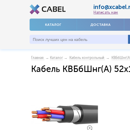
info@xcabel.
Написать нам
КАТАЛОГ
ДОСТАВКА
→
→
→
Главная
Каталог
Кабель контрольный
КВБбШнг(А
Кабель КВБбШнг(А) 52х