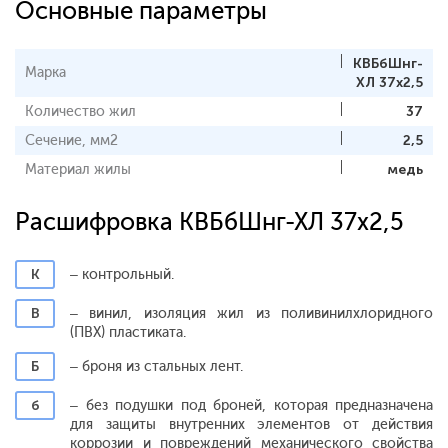
Основные параметры
КВБбШнг-
Марка
ХЛ 37х2,5
Количество жил
37
Сечение, мм2
2,5
Материал жилы
медь
Расшифровка КВБбШнг-ХЛ 37х2,5
К
– контрольный.
В
– винил, изоляция жил из поливинилхлоридного
(ПВХ) пластиката.
Б
– броня из стальных лент.
б
– без подушки под броней, которая предназначена
для защиты внутренних элементов от действия
коррозии и повреждений механического свойства