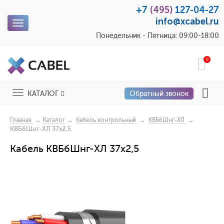
+7
(495)
127-04-27
info@xcabel.ru
Toggle
navigation
Понедельник - Пятница: 09:00-18:00
0
Toggle
КАТАЛОГ
Обратный звонок
navigation
→
→
→
→
Главная
Каталог
Кабель контрольный
КВБбШнг-ХЛ
КВБбШнг-ХЛ 37х2,5
Кабель КВБбШнг-ХЛ 37х2,5