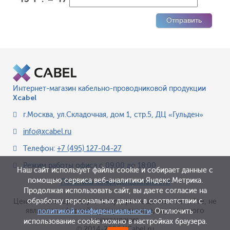
Интернет-магазин кабельно-проводниковой продукции
Xcabel
г.Москва
,
ул.Складочная, дом 1, стр.5, ДЦ «Гульден»
info@xcabel.ru
Телефон:
+7 (495) 127-04-27
Режим работы офиса
с 09:00 до 18:00
Наш сайт использует файлы cookie и собирает данные с
помощью сервиса веб-аналитики Яндекс.Метрика.
Политика конфиденциальности
Продолжая использовать сайт, вы даете согласие на
обработку персональных данных в соответствии с
Цена и иные параметры товара, размещенные на сайте, не
являются офертой, а служат для предварительного
политикой конфиденциальности
. Отключить
ознакомления.
использование cookie можно в настройках браузера.
© 2014-2026 XCabel.ru