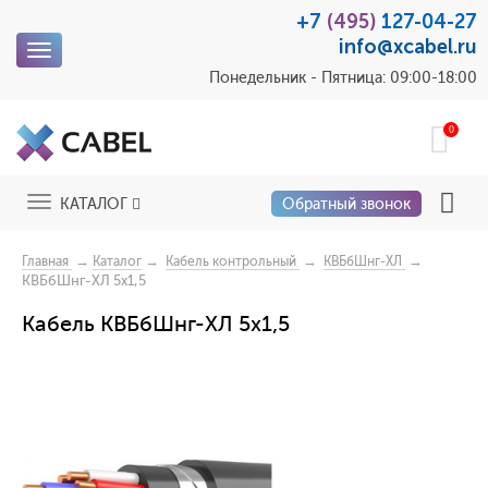
+7
(495)
127-04-27
info@xcabel.ru
Toggle
navigation
Понедельник - Пятница: 09:00-18:00
0
Toggle
КАТАЛОГ
Обратный звонок
navigation
→
→
→
→
Главная
Каталог
Кабель контрольный
КВБбШнг-ХЛ
КВБбШнг-ХЛ 5х1,5
Кабель КВБбШнг-ХЛ 5х1,5