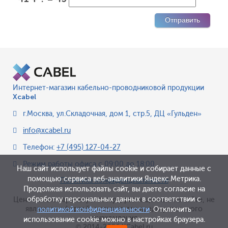
Интернет-магазин кабельно-проводниковой продукции
Xcabel
г.Москва
,
ул.Складочная, дом 1, стр.5, ДЦ «Гульден»
info@xcabel.ru
Телефон:
+7 (495) 127-04-27
Режим работы офиса
с 09:00 до 18:00
Наш сайт использует файлы cookie и собирает данные с
помощью сервиса веб-аналитики Яндекс.Метрика.
Политика конфиденциальности
Продолжая использовать сайт, вы даете согласие на
обработку персональных данных в соответствии с
Цена и иные параметры товара, размещенные на сайте, не
являются офертой, а служат для предварительного
политикой конфиденциальности
. Отключить
ознакомления.
использование cookie можно в настройках браузера.
© 2014-2026 XCabel.ru