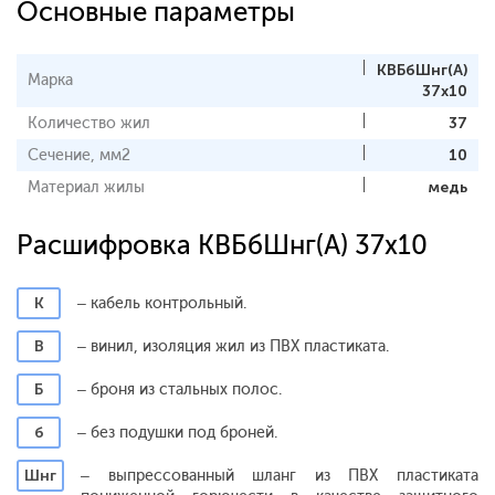
Основные параметры
КВБбШнг(А)
Марка
37х10
Количество жил
37
Сечение, мм2
10
Материал жилы
медь
Расшифровка КВБбШнг(А) 37х10
К
– кабель контрольный.
В
– винил, изоляция жил из ПВХ пластиката.
Б
– броня из стальных полос.
б
– без подушки под броней.
Шнг
– выпрессованный шланг из ПВХ пластиката