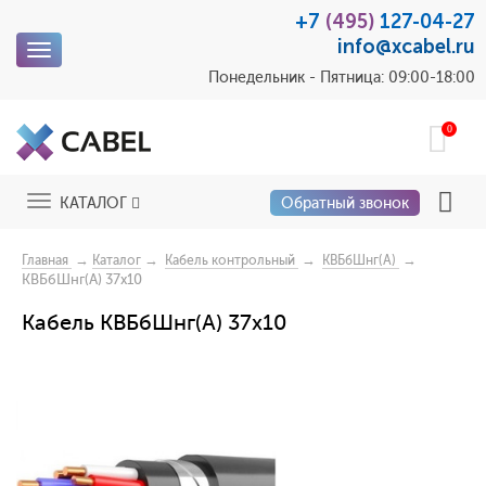
+7
(495)
127-04-27
info@xcabel.ru
Toggle
navigation
Понедельник - Пятница: 09:00-18:00
0
Toggle
КАТАЛОГ
Обратный звонок
navigation
→
→
→
→
Главная
Каталог
Кабель контрольный
КВБбШнг(А)
КВБбШнг(А) 37х10
Кабель КВБбШнг(А) 37х10