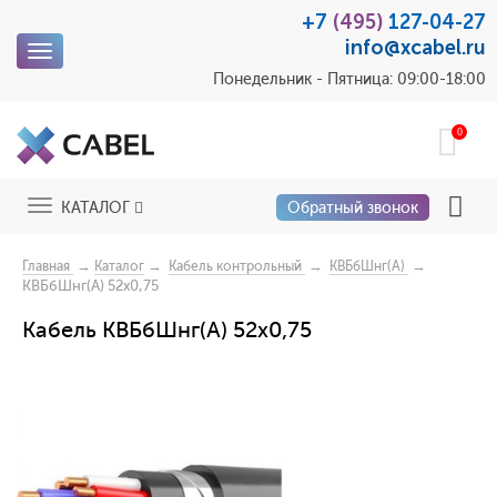
+7
(495)
127-04-27
info@xcabel.ru
Toggle
navigation
Понедельник - Пятница: 09:00-18:00
0
Toggle
КАТАЛОГ
Обратный звонок
navigation
→
→
→
→
Главная
Каталог
Кабель контрольный
КВБбШнг(А)
КВБбШнг(А) 52х0,75
Кабель КВБбШнг(А) 52х0,75