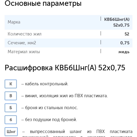
Основные параметры
КВБбШнг(А)
Марка
52х0,75
Количество жил
52
Сечение, мм2
0,75
Материал жилы
медь
Расшифровка КВБбШнг(А) 52х0,75
К
– кабель контрольный.
В
– винил, изоляция жил из ПВХ пластиката.
Б
– броня из стальных полос.
б
– без подушки под броней.
Шнг
– выпрессованный шланг из ПВХ пластиката