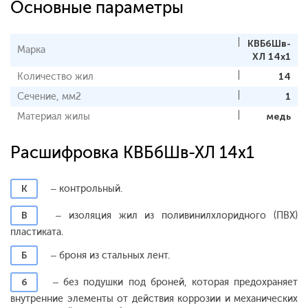
Основные параметры
КВБбШв-
Марка
ХЛ 14х1
Количество жил
14
Сечение, мм2
1
Материал жилы
медь
Расшифровка КВБбШв-ХЛ 14х1
К
– контрольный.
В
– изоляция жил из поливинилхлоридного (ПВХ)
пластиката.
Б
– броня из стальных лент.
б
– без подушки под броней, которая предохраняет
внутренние элементы от действия коррозии и механических