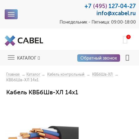
+7
(495)
127-04-27
info@xcabel.ru
Toggle
navigation
Понедельник - Пятница: 09:00-18:00
0
Toggle
КАТАЛОГ
Обратный звонок
navigation
→
→
→
→
Главная
Каталог
Кабель контрольный
КВБбШв-ХЛ
КВБбШв-ХЛ 14х1
Кабель КВБбШв-ХЛ 14х1