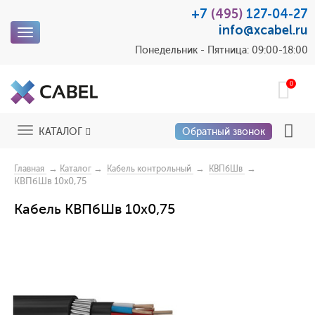
+7
(495)
127-04-27
info@xcabel.ru
Toggle
navigation
Понедельник - Пятница: 09:00-18:00
0
Toggle
КАТАЛОГ
Обратный звонок
navigation
→
→
→
→
Главная
Каталог
Кабель контрольный
КВПбШв
КВПбШв 10х0,75
Кабель КВПбШв 10х0,75