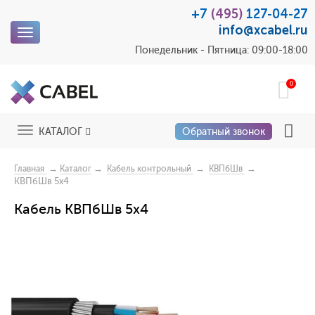
+7
(495)
127-04-27
info@xcabel.ru
Toggle
navigation
Понедельник - Пятница: 09:00-18:00
0
Toggle
КАТАЛОГ
Обратный звонок
navigation
→
→
→
→
Главная
Каталог
Кабель контрольный
КВПбШв
КВПбШв 5х4
Кабель КВПбШв 5х4