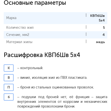
Основные параметры
КВПбШв
Марка
5х4
Количество жил
5
Сечение, мм2
4
Материал жилы
медь
Расшифровка КВПбШв 5х4
К
– контрольный.
В
– винил, изоляция жил из ПВХ пластиката.
П
– броня из стальных оцинкованных проволок.
б
– подушки под броней нет, её функция – защита
внутренних элементов от коррозии и механических
повреждений проволоками брони.