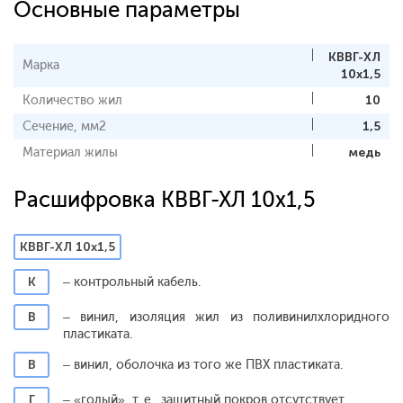
Основные параметры
КВВГ-ХЛ
Марка
10х1,5
Количество жил
10
Сечение, мм2
1,5
Материал жилы
медь
Расшифровка КВВГ-ХЛ 10х1,5
КВВГ-ХЛ 10х1,5
К
– контрольный кабель.
В
– винил, изоляция жил из поливинилхлоридного
пластиката.
В
– винил, оболочка из того же ПВХ пластиката.
Г
– «голый», т. е., защитный покров отсутствует.