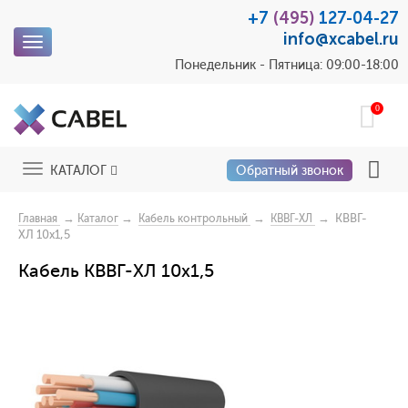
+7
(495)
127-04-27
info@xcabel.ru
Toggle
navigation
Понедельник - Пятница: 09:00-18:00
0
Toggle
КАТАЛОГ
Обратный звонок
navigation
→
→
→
→ КВВГ-
Главная
Каталог
Кабель контрольный
КВВГ-ХЛ
ХЛ 10х1,5
Кабель КВВГ-ХЛ 10х1,5