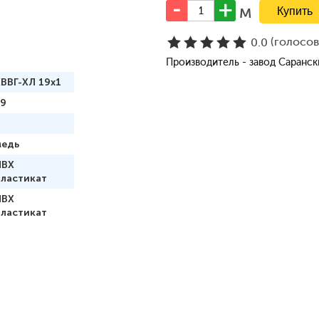
м
(голосо
0.0
Производитель - завод Саранс
ВВГ-ХЛ 19х1
19
медь
ПВХ
пластикат
ПВХ
пластикат