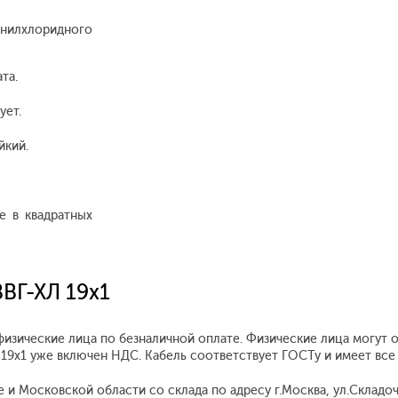
илхлоридного
та.
ует.
йкий.
е в квадратных
ВВГ-ХЛ 19х1
физические лица по безналичной оплате. Физические лица могут 
Л 19х1 уже включен НДС. Кабель соответствует ГОСТу и имеет вс
и Московской области со склада по адресу г.Москва, ул.Складочна