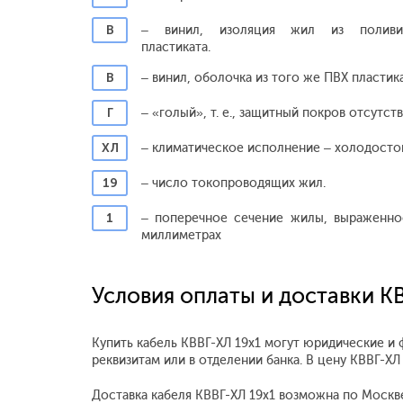
В
– винил, изоляция жил из поливин
пластиката.
В
– винил, оболочка из того же ПВХ пластика
Г
– «голый», т. е., защитный покров отсутств
ХЛ
– климатическое исполнение – холодосто
19
– число токопроводящих жил.
1
– поперечное сечение жилы, выраженно
миллиметрах
Условия оплаты и доставки К
Купить кабель КВВГ-ХЛ 19х1 могут юридические и 
реквизитам или в отделении банка. В цену КВВГ-Х
Доставка кабеля КВВГ-ХЛ 19х1 возможна по Москве 