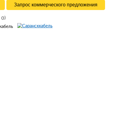
Запрос коммерческого предложения
в
)
0
ккабель