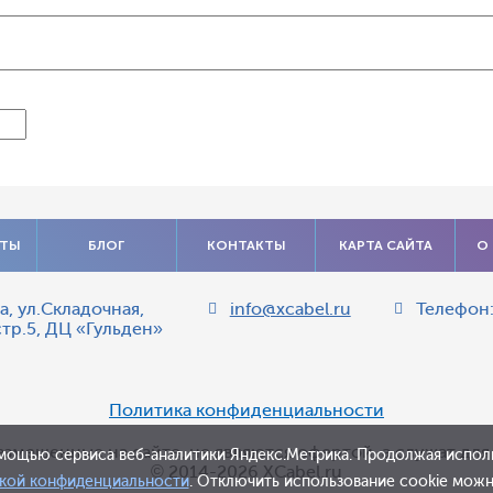
АТЫ
БЛОГ
КОНТАКТЫ
КАРТА САЙТА
О
а
,
ул.Складочная,
info@xcabel.ru
Телефон
стр.5, ДЦ «Гульден»
Политика конфиденциальности
азмещенные на сайте, не являются офертой, а служат дл
мощью сервиса веб-аналитики Яндекс.Метрика. Продолжая исполь
© 2014-2026 XCabel.ru
кой конфиденциальности
. Отключить использование cookie можно