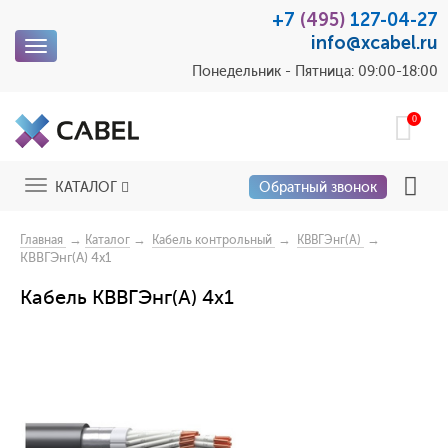
+7
(495)
127-04-27
info@xcabel.ru
Toggle
navigation
Понедельник - Пятница: 09:00-18:00
0
Toggle
КАТАЛОГ
Обратный звонок
navigation
→
→
→
→
Главная
Каталог
Кабель контрольный
КВВГЭнг(А)
КВВГЭнг(А) 4x1
Кабель КВВГЭнг(А) 4х1