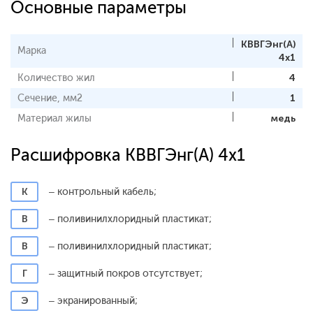
Основные параметры
КВВГЭнг(А)
Марка
4х1
Количество жил
4
Сечение, мм2
1
Материал жилы
медь
Расшифровка КВВГЭнг(А) 4x1
К
– контрольный кабель;
В
– поливинилхлоридный пластикат;
В
– поливинилхлоридный пластикат;
Г
– защитный покров отсутствует;
Э
– экранированный;