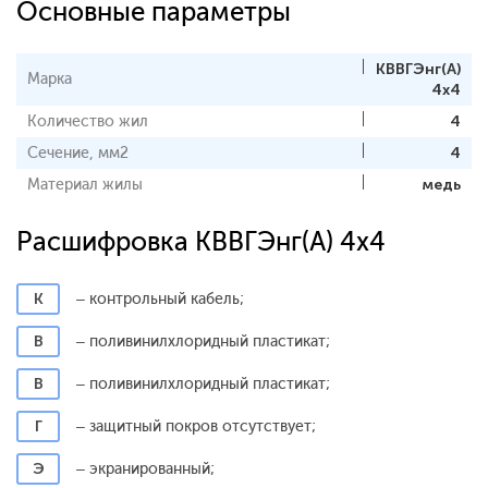
Основные параметры
КВВГЭнг(А)
Марка
4х4
Количество жил
4
Сечение, мм2
4
Материал жилы
медь
Расшифровка КВВГЭнг(А) 4x4
К
– контрольный кабель;
В
– поливинилхлоридный пластикат;
В
– поливинилхлоридный пластикат;
Г
– защитный покров отсутствует;
Э
– экранированный;