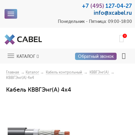
+7
(495)
127-04-27
info@xcabel.ru
Toggle
navigation
Понедельник - Пятница: 09:00-18:00
0
Toggle
КАТАЛОГ
Обратный звонок
navigation
→
→
→
→
Главная
Каталог
Кабель контрольный
КВВГЭнг(А)
КВВГЭнг(А) 4x4
Кабель КВВГЭнг(А) 4х4