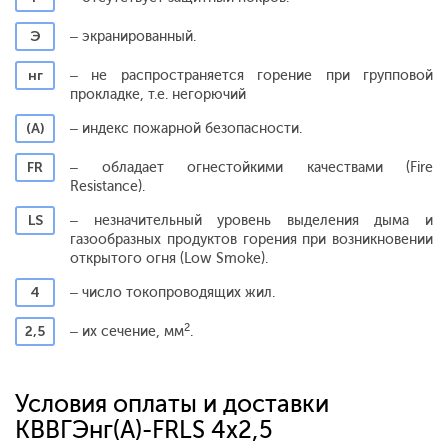
Э
– экранированный.
нг
– не распространяется горение при групповой
прокладке, т.е. негорючий
(А)
– индекс пожарной безопасности.
FR
– обладает огнестойкими качествами (Fire
Resistance).
LS
– незначительный уровень выделения дыма и
газообразных продуктов горения при возникновении
открытого огня (Low Smoke).
4
– число токопроводящих жил.
2
2,5
– их сечение, мм
.
Условия оплаты и доставки
КВВГЭнг(A)-FRLS 4x2,5