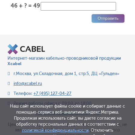
46 + ? = 49
Интернет-магазин кабельно-проводниковой продукции
Xcabel
г.Москва
,
ул.Складочная, дом 1, стр.5, ДЦ «Гульден»
info@xcabel.ru
Телефон:
+7 (495) 127-04-27
Режим работы офиса
с 09:00 до 18:00
Наш сайт использует файлы cookie и собирает данные с
помощью сервиса веб-аналитики Яндекс.Метрика.
Политика конфиденциальности
Продолжая использовать сайт, вы даете согласие на
обработку персональных данных в соответствии с
Цена и иные параметры товара, размещенные на сайте, не
являются офертой, а служат для предварительного
политикой конфиденциальности
. Отключить