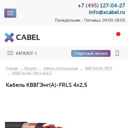
+7
(495)
127-04-27
info@xcabel.ru
Toggle
navigation
Понедельник - Пятница: 09:00-18:00
0
Toggle
КАТАЛОГ
Обратный звонок
navigation
→
→
→
Главная
Каталог
Кабель контрольный
КВВГЭнг(A)-FRLS
→ КВВГЭнг(A)-FRLS 4x2,5
Кабель КВВГЭнг(A)-FRLS 4x2,5