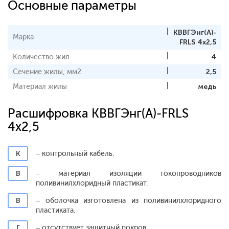
Основные параметры
КВВГЭнг(A)-
Марка
FRLS 4x2,5
Количество жил
4
Сечение жилы, мм2
2,5
Материал жилы
медь
Расшифровка КВВГЭнг(A)-FRLS
4x2,5
К
– контрольный кабель.
В
– материал изоляции токопроводников
поливинилхлоридный пластикат.
В
– оболочка изготовлена из поливинилхлоридного
пластиката.
Г
– отсутствует защитный покров.