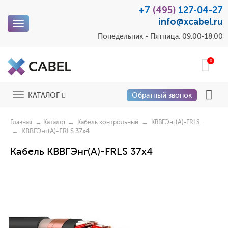
+7
(495)
127-04-27
info@xcabel.ru
Toggle
navigation
Понедельник - Пятница: 09:00-18:00
0
Toggle
КАТАЛОГ
Обратный звонок
navigation
→
→
→
Главная
Каталог
Кабель контрольный
КВВГЭнг(A)-FRLS
→ КВВГЭнг(A)-FRLS 37x4
Кабель КВВГЭнг(A)-FRLS 37x4