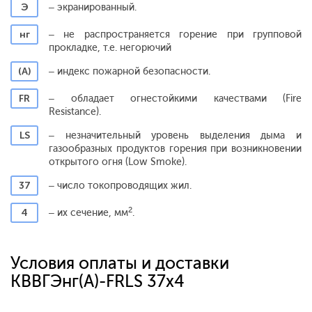
Э
– экранированный.
нг
– не распространяется горение при групповой
прокладке, т.е. негорючий
(А)
– индекс пожарной безопасности.
FR
– обладает огнестойкими качествами (Fire
Resistance).
LS
– незначительный уровень выделения дыма и
газообразных продуктов горения при возникновении
открытого огня (Low Smoke).
37
– число токопроводящих жил.
2
4
– их сечение, мм
.
Условия оплаты и доставки
КВВГЭнг(A)-FRLS 37x4