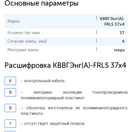
Основные параметры
КВВГЭнг(A)-
Марка
FRLS 37x4
Количество жил
37
Сечение жилы, мм2
4
Материал жилы
медь
Расшифровка КВВГЭнг(A)-FRLS 37x4
К
– контрольный кабель.
В
– материал изоляции токопроводников
поливинилхлоридный пластикат.
В
– оболочка изготовлена из поливинилхлоридного
пластиката.
Г
– отсутствует защитный покров.