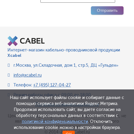
Интернет-магазин кабельно-проводниковой продукции
Xcabel
г.Москва
,
ул.Складочная, дом 1, стр.5, ДЦ «Гульден»
info@xcabel.ru
Телефон:
+7 (495) 127-04-27
Режим работы офиса
с 09:00 до 18:00
Наш сайт использует файлы cookie и собирает данные с
помощью сервиса веб-аналитики Яндекс.Метрика.
Политика конфиденциальности
Продолжая использовать сайт, вы даете согласие на
обработку персональных данных в соответствии с
Цена и иные параметры товара, размещенные на сайте, не
являются офертой, а служат для предварительного
политикой конфиденциальности
. Отключить
ознакомления.
использование cookie можно в настройках браузера.
© 2014-2026 XCabel.ru