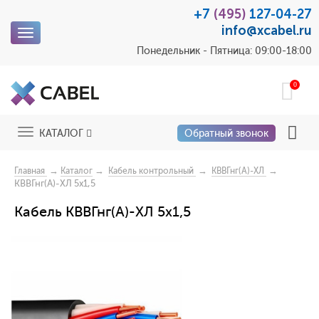
+7
(495)
127-04-27
info@xcabel.ru
Toggle
navigation
Понедельник - Пятница: 09:00-18:00
0
Toggle
КАТАЛОГ
Обратный звонок
navigation
→
→
→
→
Главная
Каталог
Кабель контрольный
КВВГнг(А)-ХЛ
КВВГнг(А)-ХЛ 5x1,5
Кабель КВВГнг(А)-ХЛ 5x1,5