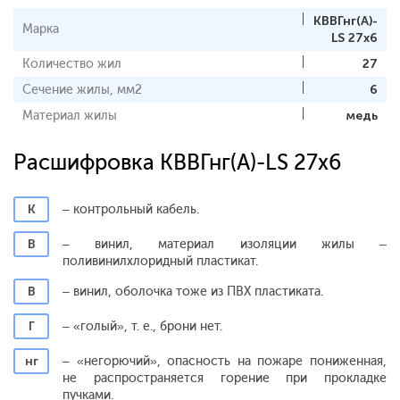
КВВГнг(А)-
Марка
LS 27х6
Количество жил
27
Сечение жилы, мм2
6
Материал жилы
медь
Расшифровка КВВГнг(А)-LS 27х6
К
– контрольный кабель.
В
– винил, материал изоляции жилы –
поливинилхлоридный пластикат.
В
– винил, оболочка тоже из ПВХ пластиката.
Г
– «голый», т. е., брони нет.
нг
– «негорючий», опасность на пожаре пониженная,
не распространяется горение при прокладке
пучками.