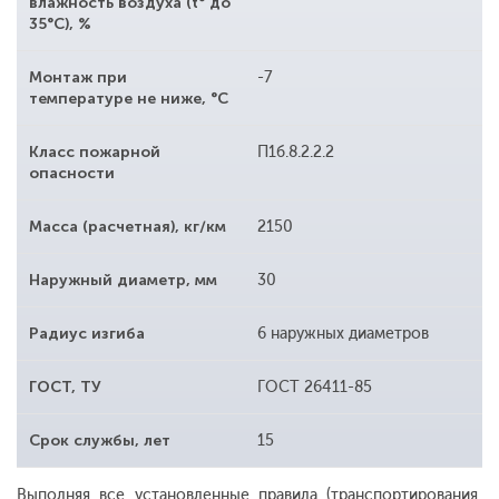
влажность воздуха (t° до
35°С), %
Монтаж при
-7
температуре не ниже, °С
Класс пожарной
П1б.8.2.2.2
опасности
Масса (расчетная), кг/км
2150
Наружный диаметр, мм
30
Радиус изгиба
6 наружных диаметров
ГОСТ, ТУ
ГОСТ 26411-85
Срок службы, лет
15
Выполняя все установленные правила (транспортирования,