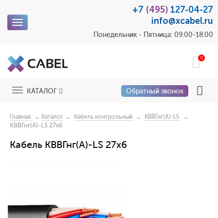
+7
(495)
127-04-27
info@xcabel.ru
Toggle
navigation
Понедельник - Пятница: 09:00-18:00
0
Toggle
КАТАЛОГ
Обратный звонок
navigation
→
→
→
→
Главная
Каталог
Кабель контрольный
КВВГнг(А)-LS
КВВГнг(А)-LS 27х6
Кабель КВВГнг(А)-LS 27х6