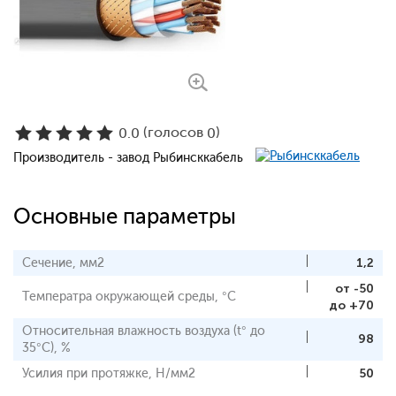
(голосов
)
0.0
0
Производитель - завод Рыбинсккабель
Основные параметры
Сечение, мм2
1,2
от -50
Температра окружающей среды, °С
до +70
Относительная влажность воздуха (t° до
98
35°С), %
Усилия при протяжке, Н/мм2
50