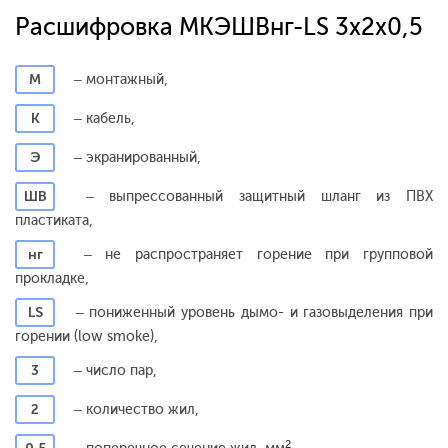
Расшифровка МКЭШВнг-LS 3x2x0,5
М
– монтажный,
К
– кабель,
Э
– экранированный,
ШВ
– выпрессованный защитный шланг из ПВХ
пластиката,
нг
– не распространяет горение при групповой
прокладке,
LS
– пониженный уровень дымо- и газовыделения при
горении (low smoke),
3
– число пар,
2
– количество жил,
2