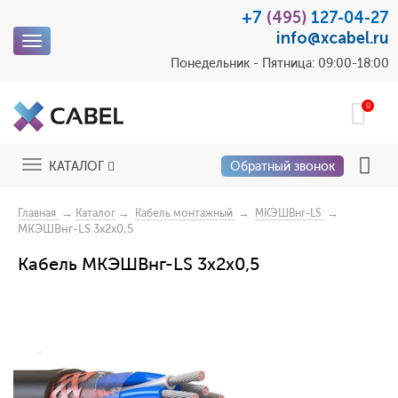
+7
(495)
127-04-27
info@xcabel.ru
Toggle
navigation
Понедельник - Пятница: 09:00-18:00
0
Toggle
КАТАЛОГ
Обратный звонок
navigation
→
→
→
→
Главная
Каталог
Кабель монтажный
МКЭШВнг-LS
МКЭШВнг-LS 3x2x0,5
Кабель МКЭШВнг-LS 3x2x0,5