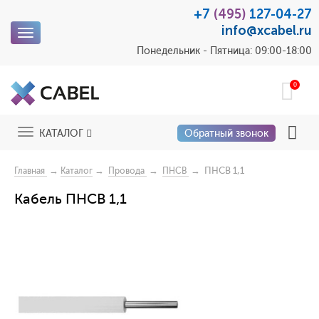
+7
(495)
127-04-27
info@xcabel.ru
Toggle
navigation
Понедельник - Пятница: 09:00-18:00
0
Toggle
КАТАЛОГ
Обратный звонок
navigation
→
→
→
→ ПНСВ 1,1
Главная
Каталог
Провода
ПНСВ
Кабель ПНСВ 1,1