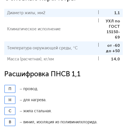
Диаметр жилы, мм2
1,1
УХЛ по
ГОСТ
Климатическое исполнение
15150-
69
от -60
Температура окружающей среды, °С
до +50
Масса (расчетная), кг/км
14,0
Расшифровка ПНСВ 1,1
П
– провод.
Н
– для нагрева.
С
– жила стальная.
В
– винил, изоляция из поливинилхлорида.