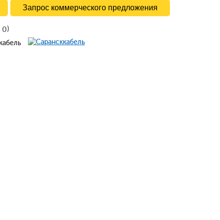
Запрос коммерческого предложения
в
)
0
ккабель