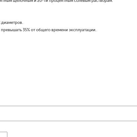
ентным щелочным и 20-ти процентным солевым растворам.
 диаметров.
 превышать 35% от общего времени эксплуатации.