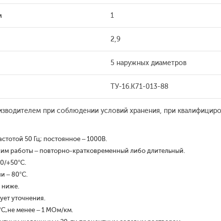
м
1
2,9
5 наружных диаметров
ТУ-16.К71-013-88
зводителем при соблюдении условий хранения, при квалифицир
стотой 50 Гц; постоянное – 1000В.
им работы – повторно-кратковременный либо длительный.
0/+50°С.
и – 80°С.
 ниже.
ует уточнения.
С,не менее – 1 МОм/км.