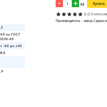
м
(голосо
0.0
Производитель - завод Саранс
,3
УХЛ по ГОСТ
15150-69
т -60 до +50
8,0
,9