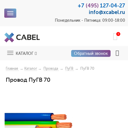
+7
(495)
127-04-27
info@xcabel.ru
Toggle
navigation
Понедельник - Пятница: 09:00-18:00
0
Toggle
КАТАЛОГ
Обратный звонок
navigation
→
→
→
→ ПуГВ 70
Главная
Каталог
Провода
ПуГВ
Провод ПуГВ 70