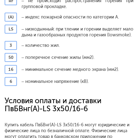
нг
– не происходит распространения горения при
групповой прокладке.
(А)
– индекс пожарной опасности по категории А.
LS
– низкодымный: при тлении и горении выделяет мало
дыма и газообразных продуктов горения (lowsmoke).
3
– количество жил.
50
– поперечное сечение жилы (мм2).
16
– минимальное сечение медного экрана (мм2).
6
– номинальное напряжение (кВ).
Условия оплаты и доставки
ПвБВнг(A)-LS 3x50/16-6
Купить кабель ПвБВнг(A)-LS 3x50/16-6 могут юридические и
физические лица по безналичной оплате. Физические лица
могут оплатить товар в банковском приложении по