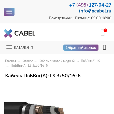
+7
(495)
127-04-27
info@xcabel.ru
Toggle
navigation
Понедельник - Пятница: 09:00-18:00
0
Toggle
КАТАЛОГ
Обратный звонок
navigation
→
→
→
Главная
Каталог
Кабель силовой медный
ПвБВнг(A)-LS
→ ПвБВнг(A)-LS 3x50/16-6
Кабель ПвБВнг(A)-LS 3x50/16-6