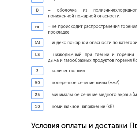
В
– оболочка из поливинилхлоридног
пониженной пожарной опасности.
нг
– не происходит распространения горения
прокладке.
(А)
– индекс пожарной опасности по категори
LS
– низкодымный: при тлении и горении 
дыма и газообразных продуктов горения (
3
– количество жил.
50
– поперечное сечение жилы (мм2).
25
– минимальное сечение медного экрана (м
10
– номинальное напряжение (кВ).
Условия оплаты и доставки Пв