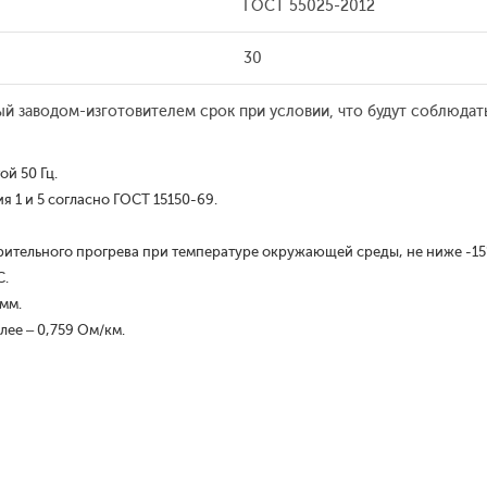
ГОСТ 55025-2012
30
ый заводом-изготовителем срок при условии, что будут соблюдат
й 50 Гц.
 1 и 5 согласно ГОСТ 15150-69.
рительного прогрева при температуре окружающей среды, не ниже -15
С.
 мм.
лее – 0,759 Ом/км.