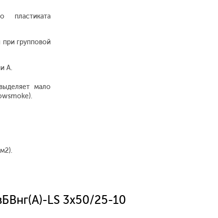
о пластиката
 при групповой
и А.
выделяет мало
lowsmoke).
м2).
БВнг(A)-LS 3x50/25-10