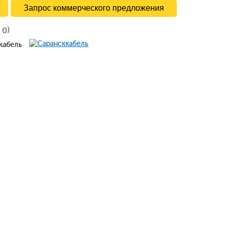
Запрос коммерческого предложения
в
)
0
ккабель