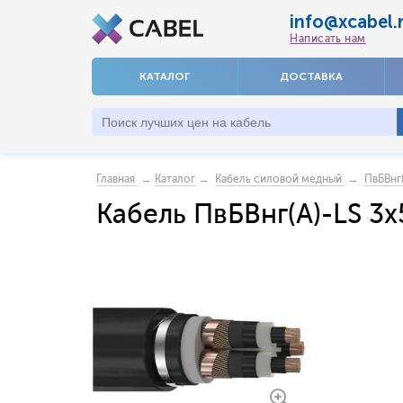
info@xcabel.
Написать нам
КАТАЛОГ
ДОСТАВКА
→
→
→
Главная
Каталог
Кабель силовой медный
ПвБВнг
Кабель ПвБВнг(A)-LS 3x