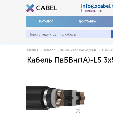
info@xcabel.
Написать нам
КАТАЛОГ
ДОСТАВКА
→
→
→
Главная
Каталог
Кабель силовой медный
ПвБВнг
Кабель ПвБВнг(A)-LS 3x