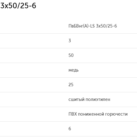
 3x50/25-6
ПвБВнг(A)-LS 3x50/25-6
3
50
медь
25
сшитый полиэтилен
ПВХ пониженной горючести
6