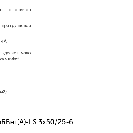
о пластиката
 при групповой
и А.
выделяет мало
lowsmoke).
м2).
БВнг(A)-LS 3x50/25-6