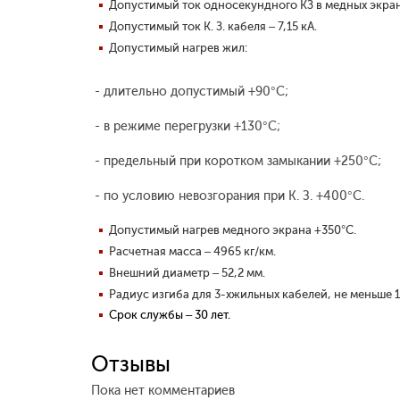
Допустимый ток односекундного КЗ в медных экрана
Допустимый ток К. З. кабеля – 7,15 кА.
Допустимый нагрев жил:
- длительно допустимый +90°С;
- в режиме перегрузки +130°С;
- предельный при коротком замыкании +250°С;
- по условию невозгорания при К. З. +400°С.
Допустимый нагрев медного экрана +350°С.
Расчетная масса – 4965 кг/км.
Внешний диаметр – 52,2 мм.
Радиус изгиба для 3-хжильных кабелей, не меньше 
Срок службы – 30 лет.
Отзывы
Пока нет комментариев