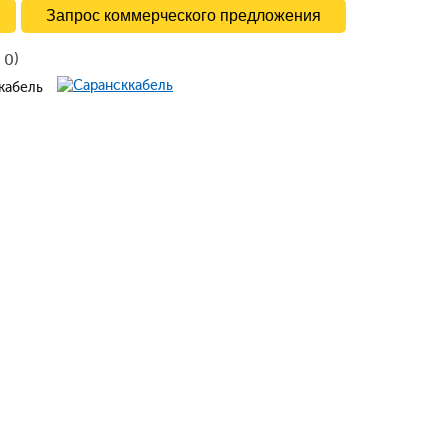
Запрос коммерческого предложения
в
)
0
ккабель