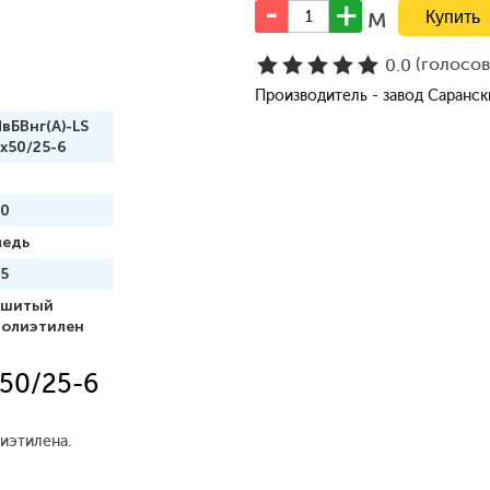
м
(голосо
0.0
Производитель - завод Саранс
вБВнг(A)-LS
x50/25-6
50
медь
5
сшитый
полиэтилен
x50/25-6
иэтилена.