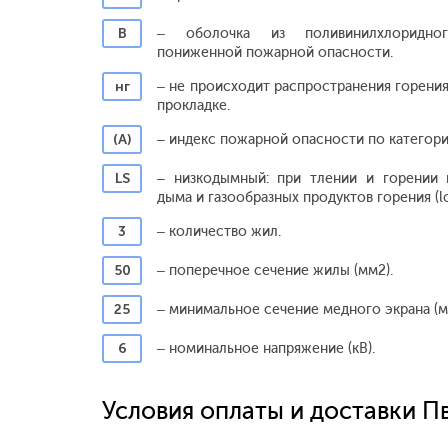
В
– оболочка из поливинилхлоридног
пониженной пожарной опасности.
нг
– не происходит распространения горения
прокладке.
(А)
– индекс пожарной опасности по категори
LS
– низкодымный: при тлении и горении 
дыма и газообразных продуктов горения (
3
– количество жил.
50
– поперечное сечение жилы (мм2).
25
– минимальное сечение медного экрана (м
6
– номинальное напряжение (кВ).
Условия оплаты и доставки Пв