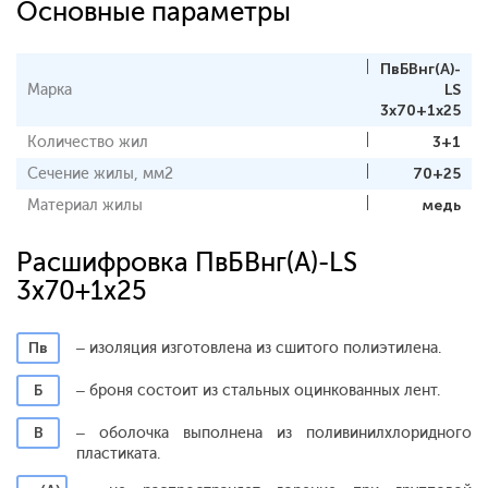
Основные параметры
ПвБВнг(A)-
Марка
LS
3x70+1x25
Количество жил
3+1
Сечение жилы, мм2
70+25
Материал жилы
медь
Расшифровка ПвБВнг(A)-LS
3x70+1x25
Пв
– изоляция изготовлена из сшитого полиэтилена.
Б
– броня состоит из стальных оцинкованных лент.
В
– оболочка выполнена из поливинилхлоридного
пластиката.