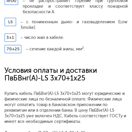
нг(А)
– не распространяет горение при групповой
прокладке и соответствует классу пожарной
безопасности А.
LS
– с пониженным дымо- и газовыделением (Low
Smoke).
3+1
– число жил в кабеле.
2
70+25
– сечение каждой жилы, мм
.
Условия оплаты и доставки
ПвБВнг(A)-LS 3x70+1x25
Купить кабель ПвБВнг(A)-LS 3x70+1x25 могут юридические и
физические лица по безналичной оплате. Физические лица
могут оплатить товар в банковском приложении по
реквизитам или в отделении банка. В цену ПвБВнг(A)-LS
3x70+1x25 уже включен НДС. Кабель соответствует ГОСТу и
имеет все необходимые сертификаты.