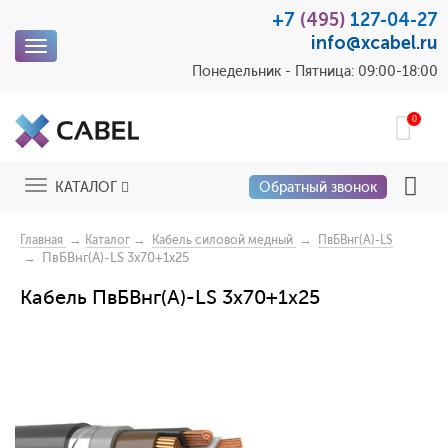
+7
(495)
127-04-27
info@xcabel.ru
Toggle
navigation
Понедельник - Пятница: 09:00-18:00
0
Toggle
КАТАЛОГ
Обратный звонок
navigation
→
→
→
Главная
Каталог
Кабель силовой медный
ПвБВнг(A)-LS
→ ПвБВнг(A)-LS 3x70+1x25
Кабель ПвБВнг(A)-LS 3x70+1x25