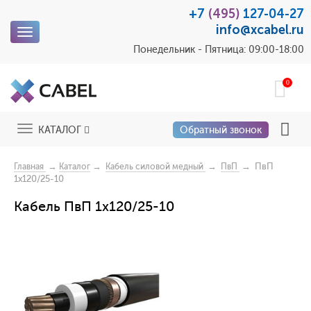
+7
(495)
127-04-27
info@xcabel.ru
Toggle
navigation
Понедельник - Пятница: 09:00-18:00
0
Toggle
КАТАЛОГ
Обратный звонок
navigation
→
→
→
→ ПвП
Главная
Каталог
Кабель силовой медный
ПвП
1x120/25-10
Кабель ПвП 1x120/25-10