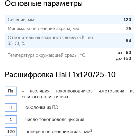
Основные параметры
Сечение, мм
120
Минимальное сечение экрана, мм
25
Относительная влажность воздуха (t° до
98
35°С), %
от -60
Температура окружающей среды, °С
до +50
Расшифровка ПвП 1x120/25-10
Пв
– изоляция токопроводников изготовлена из
сшитого полиэтилена.
П
– оболочка из ПЭ.
1
– число токопроводящих жил.
2
120
– поперечное сечение жилы, мм
.