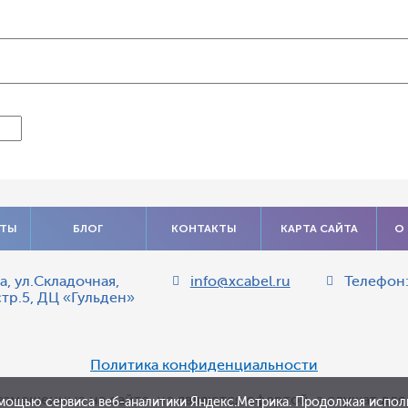
АТЫ
БЛОГ
КОНТАКТЫ
КАРТА САЙТА
О
а
,
ул.Складочная,
info@xcabel.ru
Телефон
стр.5, ДЦ «Гульден»
Политика конфиденциальности
азмещенные на сайте, не являются офертой, а служат дл
мощью сервиса веб-аналитики Яндекс.Метрика. Продолжая исполь