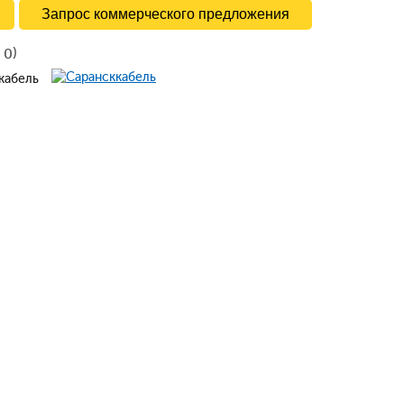
Запрос коммерческого предложения
в
)
0
ккабель