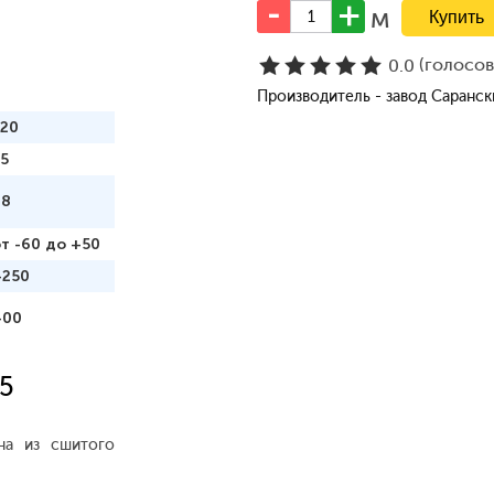
м
(голосо
0.0
Производитель - завод Саранс
120
5
98
т -60 до +50
+250
400
5
на из сшитого