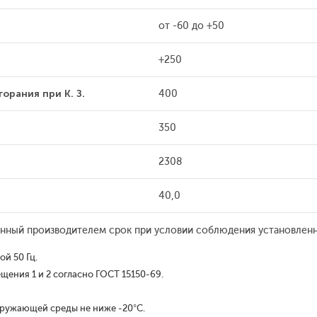
от -60 до +50
+250
орания при К. З.
400
350
2308
40,0
ленный производителем срок при условии соблюдения установленн
й 50 Гц.
щения 1 и 2 согласно ГОСТ 15150-69.
кружающей среды не ниже -20°С.