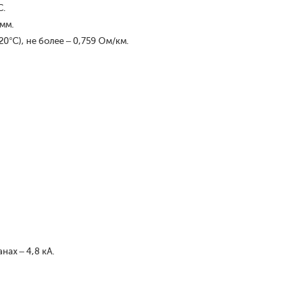
С.
 мм.
°С), не более – 0,759 Ом/км.
нах – 4,8 кА.