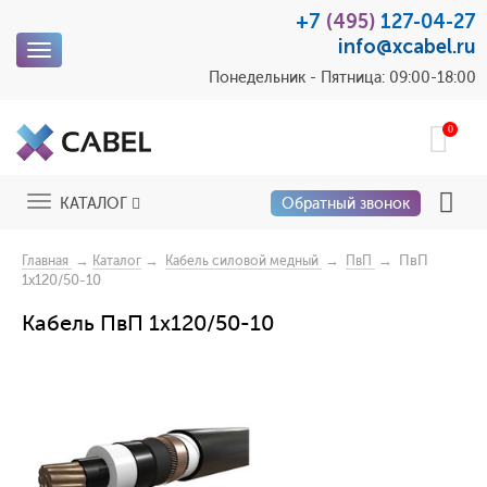
+7
(495)
127-04-27
info@xcabel.ru
Toggle
navigation
Понедельник - Пятница: 09:00-18:00
0
Toggle
КАТАЛОГ
Обратный звонок
navigation
→
→
→
→ ПвП
Главная
Каталог
Кабель силовой медный
ПвП
1x120/50-10
Кабель ПвП 1x120/50-10