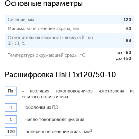
Основные параметры
Сечение, мм
120
Минимальное сечение экрана, мм
50
Относительная влажность воздуха (t° до
98
35°С), %
от -60
Температура окружающей среды, °С
до +50
Расшифровка ПвП 1x120/50-10
Пв
– изоляция токопроводников изготовлена из
сшитого полиэтилена.
П
– оболочка из ПЭ.
1
– число токопроводящих жил.
2
120
– поперечное сечение жилы, мм
.