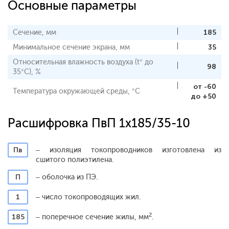
Основные параметры
Сечение, мм
185
Минимальное сечение экрана, мм
35
Относительная влажность воздуха (t° до
98
35°С), %
от -60
Температура окружающей среды, °С
до +50
Расшифровка ПвП 1x185/35-10
Пв
– изоляция токопроводников изготовлена из
сшитого полиэтилена.
П
– оболочка из ПЭ.
1
– число токопроводящих жил.
2
185
– поперечное сечение жилы, мм
.