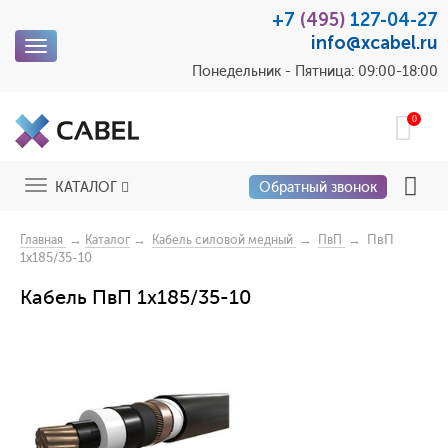
+7
(495)
127-04-27
info@xcabel.ru
Toggle
navigation
Понедельник - Пятница: 09:00-18:00
0
Toggle
КАТАЛОГ
Обратный звонок
navigation
→
→
→
→ ПвП
Главная
Каталог
Кабель силовой медный
ПвП
1x185/35-10
Кабель ПвП 1x185/35-10