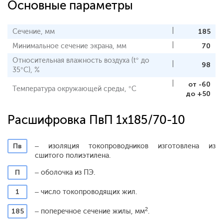
Основные параметры
Сечение, мм
185
Минимальное сечение экрана, мм
70
Относительная влажность воздуха (t° до
98
35°С), %
от -60
Температура окружающей среды, °С
до +50
Расшифровка ПвП 1x185/70-10
Пв
– изоляция токопроводников изготовлена из
сшитого полиэтилена.
П
– оболочка из ПЭ.
1
– число токопроводящих жил.
2
185
– поперечное сечение жилы, мм
.