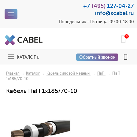
+7
(495)
127-04-27
info@xcabel.ru
Toggle
navigation
Понедельник - Пятница: 09:00-18:00
0
Toggle
КАТАЛОГ
Обратный звонок
navigation
→
→
→
→ ПвП
Главная
Каталог
Кабель силовой медный
ПвП
1x185/70-10
Кабель ПвП 1x185/70-10