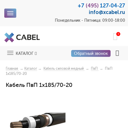
+7
(495)
127-04-27
info@xcabel.ru
Toggle
navigation
Понедельник - Пятница: 09:00-18:00
0
Toggle
КАТАЛОГ
Обратный звонок
navigation
→
→
→
→ ПвП
Главная
Каталог
Кабель силовой медный
ПвП
1x185/70-20
Кабель ПвП 1x185/70-20