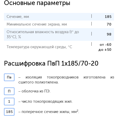
Основные параметры
Сечение, мм
185
Минимальное сечение экрана, мм
70
Относительная влажность воздуха (t° до
98
35°С), %
от -60
Температура окружающей среды, °С
до +50
Расшифровка ПвП 1x185/70-20
Пв
– изоляция токопроводников изготовлена из
сшитого полиэтилена.
П
– оболочка из ПЭ.
1
– число токопроводящих жил.
2
185
– поперечное сечение жилы, мм
.