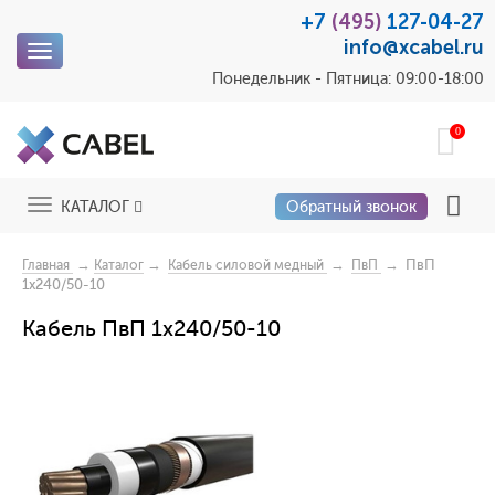
+7
(495)
127-04-27
info@xcabel.ru
Toggle
navigation
Понедельник - Пятница: 09:00-18:00
0
Toggle
КАТАЛОГ
Обратный звонок
navigation
→
→
→
→ ПвП
Главная
Каталог
Кабель силовой медный
ПвП
1x240/50-10
Кабель ПвП 1x240/50-10