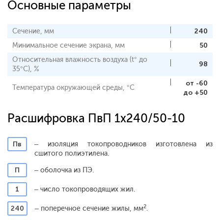
Основные параметры
Сечение, мм
240
Минимальное сечение экрана, мм
50
Относительная влажность воздуха (t° до
98
35°С), %
от -60
Температура окружающей среды, °С
до +50
Расшифровка ПвП 1x240/50-10
Пв
– изоляция токопроводников изготовлена из
сшитого полиэтилена.
П
– оболочка из ПЭ.
1
– число токопроводящих жил.
2
240
– поперечное сечение жилы, мм
.