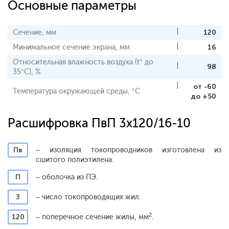
Основные параметры
Сечение, мм
120
Минимальное сечение экрана, мм
16
Относительная влажность воздуха (t° до
98
35°С), %
от -60
Температура окружающей среды, °С
до +50
Расшифровка ПвП 3x120/16-10
Пв
– изоляция токопроводников изготовлена из
сшитого полиэтилена.
П
– оболочка из ПЭ.
3
– число токопроводящих жил.
2
120
– поперечное сечение жилы, мм
.