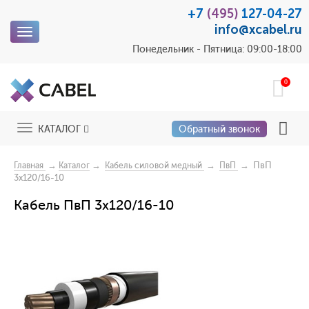
+7
(495)
127-04-27
info@xcabel.ru
Toggle
navigation
Понедельник - Пятница: 09:00-18:00
0
Toggle
КАТАЛОГ
Обратный звонок
navigation
→
→
→
→ ПвП
Главная
Каталог
Кабель силовой медный
ПвП
3x120/16-10
Кабель ПвП 3x120/16-10