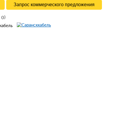
Запрос коммерческого предложения
в
)
0
ккабель