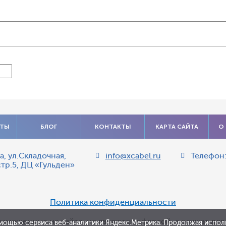
АТЫ
БЛОГ
КОНТАКТЫ
КАРТА САЙТА
О
а
,
ул.Складочная,
info@xcabel.ru
Телефон
стр.5, ДЦ «Гульден»
Политика конфиденциальности
азмещенные на сайте, не являются офертой, а служат дл
мощью сервиса веб-аналитики Яндекс.Метрика. Продолжая исполь