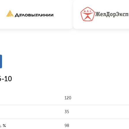
5-10
120
35
, %
98