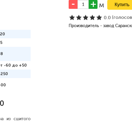
м
(голосо
0.0
Производитель - завод Саранс
120
5
98
т -60 до +50
+250
400
10
на из сшитого