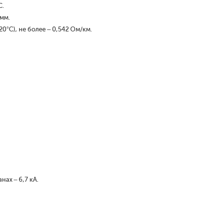
С.
 мм.
°С), не более – 0,542 Ом/км.
ах – 6,7 кА.