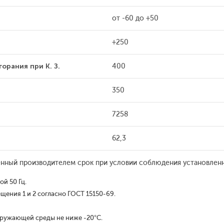
от -60 до +50
+250
орания при К. З.
400
350
7258
62,3
ленный производителем срок при условии соблюдения установленн
й 50 Гц.
щения 1 и 2 согласно ГОСТ 15150-69.
кружающей среды не ниже -20°С.