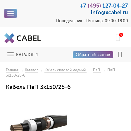
+7
(495)
127-04-27
info@xcabel.ru
Toggle
navigation
Понедельник - Пятница: 09:00-18:00
0
Toggle
КАТАЛОГ
Обратный звонок
navigation
→
→
→
→ ПвП
Главная
Каталог
Кабель силовой медный
ПвП
3x150/25-6
Кабель ПвП 3x150/25-6