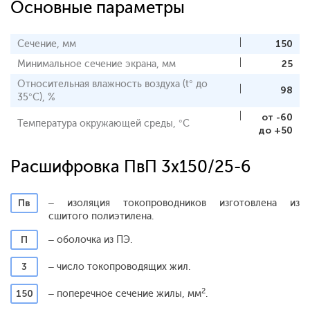
Основные параметры
Сечение, мм
150
Минимальное сечение экрана, мм
25
Относительная влажность воздуха (t° до
98
35°С), %
от -60
Температура окружающей среды, °С
до +50
Расшифровка ПвП 3x150/25-6
Пв
– изоляция токопроводников изготовлена из
сшитого полиэтилена.
П
– оболочка из ПЭ.
3
– число токопроводящих жил.
2
150
– поперечное сечение жилы, мм
.