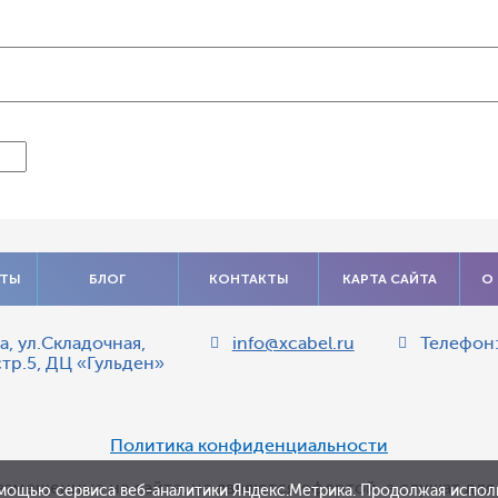
АТЫ
БЛОГ
КОНТАКТЫ
КАРТА САЙТА
О
а
,
ул.Складочная,
info@xcabel.ru
Телефон
стр.5, ДЦ «Гульден»
Политика конфиденциальности
азмещенные на сайте, не являются офертой, а служат дл
мощью сервиса веб-аналитики Яндекс.Метрика. Продолжая исполь