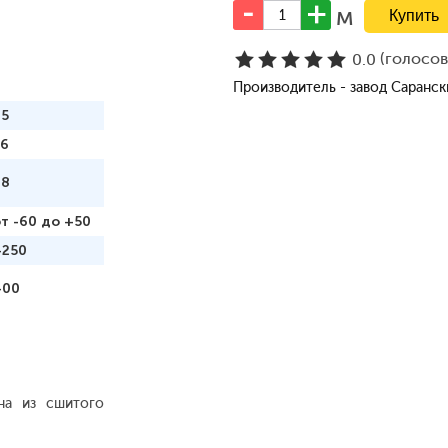
м
(голосо
0.0
Производитель - завод Саранс
95
16
98
т -60 до +50
+250
400
на из сшитого