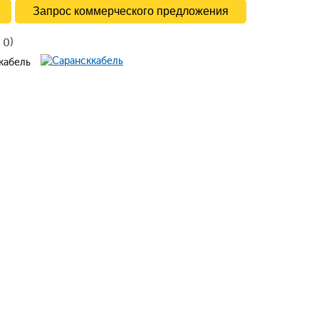
Запрос коммерческого предложения
в
)
0
ккабель