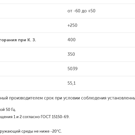
от -60 до +50
+250
орания при К. З.
400
350
5039
55,1
енный производителем срок при условии соблюдения установленны
й 50 Гц.
щения 1 и 2 согласно ГОСТ 15150-69.
кружающей среды не ниже -20°С.