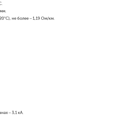
С.
 мм.
°С), не более – 1,19 Ом/км.
ах – 3,1 кА.