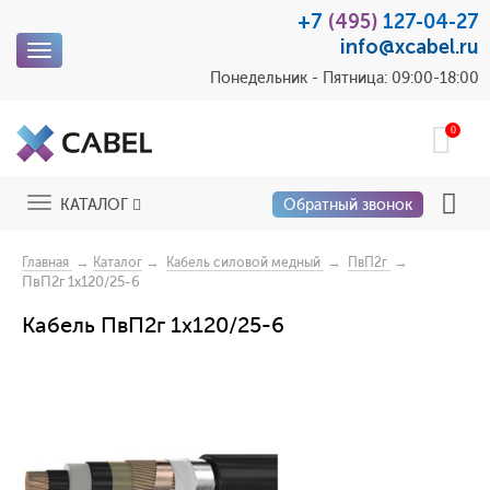
+7
(495)
127-04-27
info@xcabel.ru
Toggle
navigation
Понедельник - Пятница: 09:00-18:00
0
Toggle
КАТАЛОГ
Обратный звонок
navigation
→
→
→
→
Главная
Каталог
Кабель силовой медный
ПвП2г
ПвП2г 1x120/25-6
Кабель ПвП2г 1x120/25-6