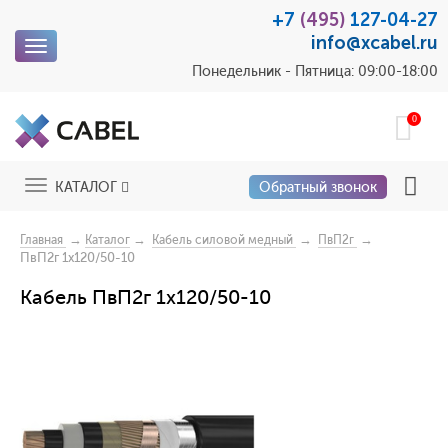
+7
(495)
127-04-27
info@xcabel.ru
Toggle
navigation
Понедельник - Пятница: 09:00-18:00
0
Toggle
КАТАЛОГ
Обратный звонок
navigation
→
→
→
→
Главная
Каталог
Кабель силовой медный
ПвП2г
ПвП2г 1x120/50-10
Кабель ПвП2г 1x120/50-10