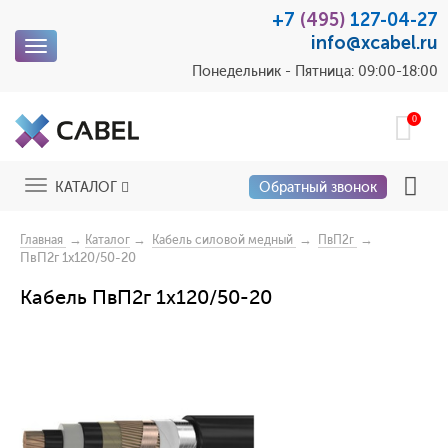
+7
(495)
127-04-27
info@xcabel.ru
Toggle
navigation
Понедельник - Пятница: 09:00-18:00
0
Toggle
КАТАЛОГ
Обратный звонок
navigation
→
→
→
→
Главная
Каталог
Кабель силовой медный
ПвП2г
ПвП2г 1x120/50-20
Кабель ПвП2г 1x120/50-20