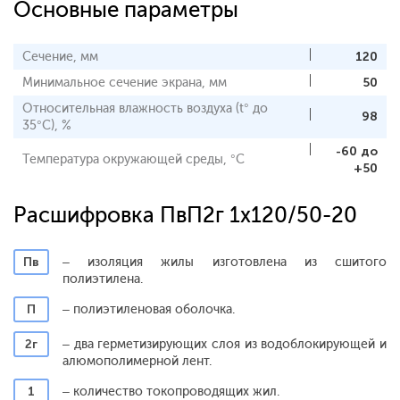
Основные параметры
Сечение, мм
120
Минимальное сечение экрана, мм
50
Относительная влажность воздуха (t° до
98
35°С), %
-60 до
Температура окружающей среды, °С
+50
Расшифровка ПвП2г 1x120/50-20
Пв
– изоляция жилы изготовлена из сшитого
полиэтилена.
П
– полиэтиленовая оболочка.
2г
– два герметизирующих слоя из водоблокирующей и
алюмополимерной лент.
1
– количество токопроводящих жил.