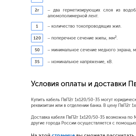
2г
– два герметизирующих слоя из водо
алюмополимерной лент.
1
– количество токопроводящих жил.
2
120
– поперечное сечение жилы, мм
.
50
– минимальное сечение медного экрана, 
35
– номинальное напряжение, кВ.
Условия оплаты и доставки П
Купить кабель ПвП2г 1x120/50-35 могут юридическ
реквизитам или в отделении банка. В цену ПвП2г 
Доставка кабеля ПвП2г 1x120/50-35 возможна по Мо
другие города России осуществляется с помощью
На этой
странице
вы сможете рассчитать 