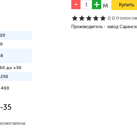
м
(голосо
0.0
Производитель - завод Саранс
120
50
98
60 до +50
+250
+400
-35
полиэтилена.