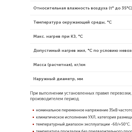
Относительная влажность воздуха (t° до 35°С)
Температура окружающей среды, °С
Макс. нагрев при КЗ, °С
Допустимый нагрев жил, °С по условию невозг
Масса (расчетная), кг/км
Наружный диаметр, мм
При выполнении установленных правил перевозки,
производителем период.
номинальное переменное напряжение 35кВ частотой
климатическое исполнение УХЛ, категория размещен
температурный диапазон эксплуатации -60/+50°С.
температура прокладки без предварительного прог