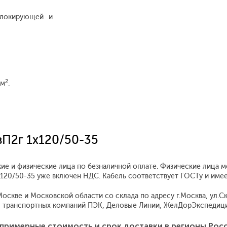
блокирующей и
2
мм
.
вП2г 1x120/50-35
ие и физические лица по безналичной оплате. Физические лица м
1x120/50-35 уже включен НДС. Кабель соответствует ГОСТу и им
скве и Московской области со склада по адресу г.Москва, ул.Скл
 транспортных компаний ПЭК, Деловые Линии, ЖелДорЭкспедиция
примерные стоимость и срок доставки в регионы Рос