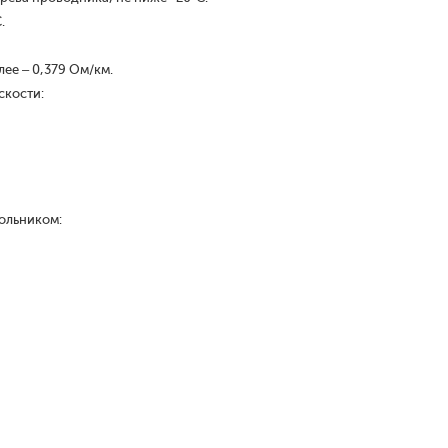
.
ее – 0,379 Ом/км.
скости:
ольником: