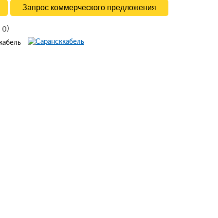
Запрос коммерческого предложения
в
)
0
ккабель