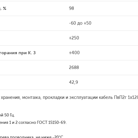
, %
98
-60 до +50
+250
орания при К. З
+400
2688
42,9
 хранения, монтажа, прокладки и эксплуатации кабель ПвП2г 1x1
 50 Гц.
ия 1 и 2 согласно ГОСТ 15150-69.
рева проводника, не ниже -20°С.