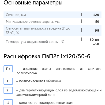
Основные параметры
Сечение, мм
120
Минимальное сечение экрана, мм
50
Относительная влажность воздуха (t° до
98
35°С), %
-60 до
Температура окружающей среды, °С
+50
Расшифровка ПвП2г 1x120/50-6
Пв
– изоляция жилы изготовлена из сшитого
полиэтилена.
П
– полиэтиленовая оболочка.
2г
– два герметизирующих слоя из водоблокирующей и
алюмополимерной лент.
1
– количество токопроводящих жил.