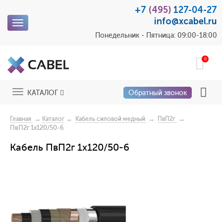
+7
(495)
127-04-27
info@xcabel.ru
Toggle
navigation
Понедельник - Пятница: 09:00-18:00
0
Toggle
КАТАЛОГ
Обратный звонок
navigation
→
→
→
→
Главная
Каталог
Кабель силовой медный
ПвП2г
ПвП2г 1x120/50-6
Кабель ПвП2г 1x120/50-6