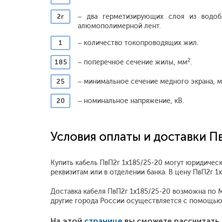
2г
– два герметизирующих слоя из водо
алюмополимерной лент.
1
– количество токопроводящих жил.
2
185
– поперечное сечение жилы, мм
.
25
– минимальное сечение медного экрана, 
20
– номинальное напряжение, кВ.
Условия оплаты и доставки П
Купить кабель ПвП2г 1x185/25-20 могут юридическ
реквизитам или в отделении банка. В цену ПвП2г 
Доставка кабеля ПвП2г 1x185/25-20 возможна по Мо
другие города России осуществляется с помощью
На этой
странице
вы сможете рассчитать 