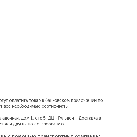
огут оплатить товар в банковском приложении по
ет все необходимые сертификаты.
адочная, дом 1, стр.5, ДЦ «Гульден». Доставка в
 или других по согласованию.
сии с помощью транспортных компаний: