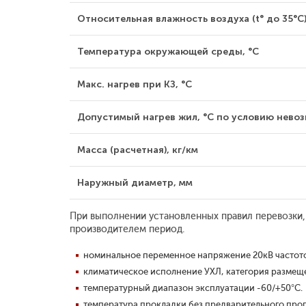
Относительная влажность воздуха (t° до 35°С)
Температура окружающей среды, °С
Макс. нагрев при КЗ, °С
Допустимый нагрев жил, °С по условию невозг
Масса (расчетная), кг/км
Наружный диаметр, мм
При выполнении установленных правил перевозки,
производителем период.
номинальное переменное напряжение 20кВ частото
климатическое исполнение УХЛ, категория размещен
температурный диапазон эксплуатации -60/+50°С.
температура прокладки без предварительного прог