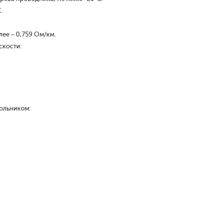
.
ее – 0,759 Ом/км.
скости:
ольником: