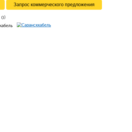
Запрос коммерческого предложения
в
)
0
ккабель