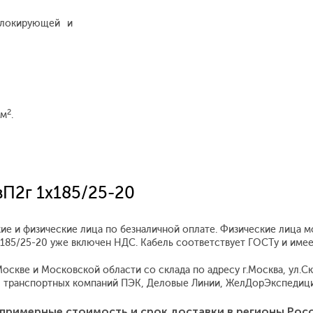
блокирующей и
2
мм
.
вП2г 1x185/25-20
ие и физические лица по безналичной оплате. Физические лица м
1x185/25-20 уже включен НДС. Кабель соответствует ГОСТу и име
скве и Московской области со склада по адресу г.Москва, ул.Скл
 транспортных компаний ПЭК, Деловые Линии, ЖелДорЭкспедиция
примерные стоимость и срок доставки в регионы Рос