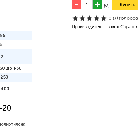
м
(голосо
0.0
Производитель - завод Саранс
185
5
98
60 до +50
+250
+400
-20
полиэтилена.