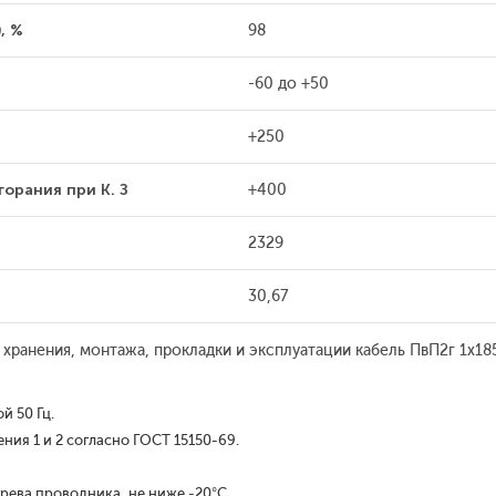
, %
98
-60 до +50
+250
орания при К. З
+400
2329
30,67
 хранения, монтажа, прокладки и эксплуатации кабель ПвП2г 1x1
й 50 Гц.
ия 1 и 2 согласно ГОСТ 15150-69.
рева проводника, не ниже -20°С.