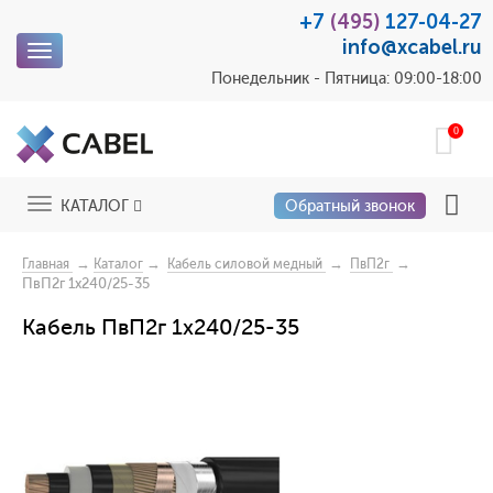
+7
(495)
127-04-27
info@xcabel.ru
Toggle
navigation
Понедельник - Пятница: 09:00-18:00
0
Toggle
КАТАЛОГ
Обратный звонок
navigation
→
→
→
→
Главная
Каталог
Кабель силовой медный
ПвП2г
ПвП2г 1x240/25-35
Кабель ПвП2г 1x240/25-35