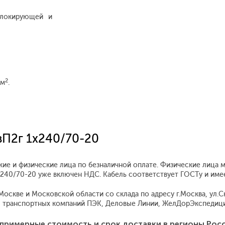
блокирующей и
2
мм
.
вП2г 1x240/70-20
кие и физические лица по безналичной оплате. Физические лица 
 1x240/70-20 уже включен НДС. Кабель соответствует ГОСТу и им
скве и Московской области со склада по адресу г.Москва, ул.Скл
 транспортных компаний ПЭК, Деловые Линии, ЖелДорЭкспедиция
примерные стоимость и срок доставки в регионы Рос