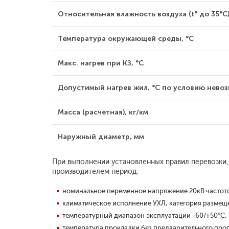
Относительная влажность воздуха (t° до 35°С)
Температура окружающей среды, °С
Макс. нагрев при КЗ, °С
Допустимый нагрев жил, °С по условию невозг
Масса (расчетная), кг/км
Наружный диаметр, мм
При выполнении установленных правил перевозки,
производителем период.
номинальное переменное напряжение 20кВ частото
климатическое исполнение УХЛ, категория размещен
температурный диапазон эксплуатации -60/+50°С.
температура прокладки без предварительного прог