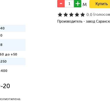
м
(голосо
0.0
Производитель - завод Саранс
240
70
98
60 до +50
+250
+400
0-20
полиэтилена.