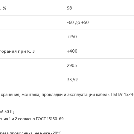
, %
98
-60 до +50
+250
орания при К. З
+400
2905
33,52
 хранения, монтажа, прокладки и эксплуатации кабель ПвП2г 1x
й 50 Гц.
ия 1 и 2 согласно ГОСТ 15150-69.
рева проводника, не ниже -20°С.