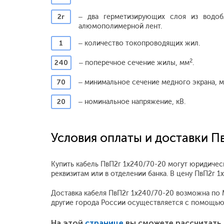
2г
– два герметизирующих слоя из водо
алюмополимерной лент.
1
– количество токопроводящих жил.
2
240
– поперечное сечение жилы, мм
.
70
– минимальное сечение медного экрана, 
20
– номинальное напряжение, кВ.
Условия оплаты и доставки П
Купить кабель ПвП2г 1x240/70-20 могут юридичес
реквизитам или в отделении банка. В цену ПвП2г
Доставка кабеля ПвП2г 1x240/70-20 возможна по Мо
другие города России осуществляется с помощью
На этой
странице
вы сможете рассчитать 