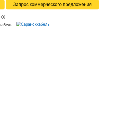
Запрос коммерческого предложения
в
)
0
ккабель