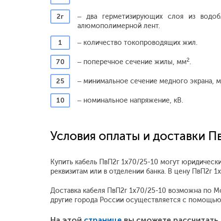
2г
– два герметизирующих слоя из водо
алюмополимерной лент.
1
– количество токопроводящих жил.
2
70
– поперечное сечение жилы, мм
.
25
– минимальное сечение медного экрана, 
10
– номинальное напряжение, кВ.
Условия оплаты и доставки П
Купить кабель ПвП2г 1x70/25-10 могут юридически
реквизитам или в отделении банка. В цену ПвП2г 
Доставка кабеля ПвП2г 1x70/25-10 возможна по Мос
другие города России осуществляется с помощью
На этой
странице
вы сможете рассчитать 