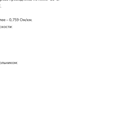
.
ее – 0,759 Ом/км.
скости:
ольником: