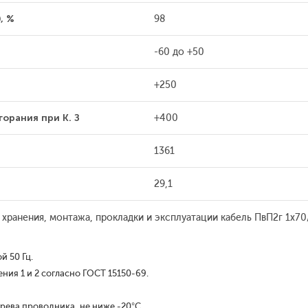
, %
98
-60 до +50
+250
орания при К. З
+400
1361
29,1
 хранения, монтажа, прокладки и эксплуатации кабель ПвП2г 1x7
 50 Гц.
ия 1 и 2 согласно ГОСТ 15150-69.
рева проводника, не ниже -20°С.