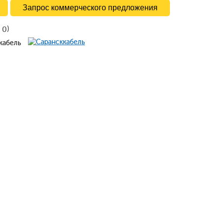
Запрос коммерческого предложения
в
)
0
ккабель