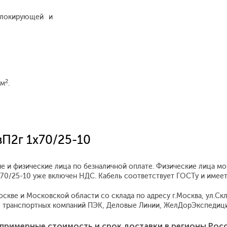
блокирующей и
2
мм
.
вП2г 1x70/25-10
е и физические лица по безналичной оплате. Физические лица мо
1x70/25-10 уже включен НДС. Кабель соответствует ГОСТу и имее
кве и Московской области со склада по адресу г.Москва, ул.Скла
 транспортных компаний ПЭК, Деловые Линии, ЖелДорЭкспедиция
примерные стоимость и срок доставки в регионы Рос