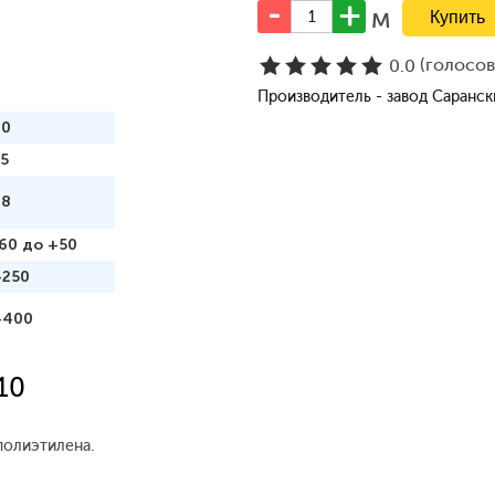
м
(голосо
0.0
Производитель - завод Саранс
70
5
98
60 до +50
+250
+400
10
полиэтилена.