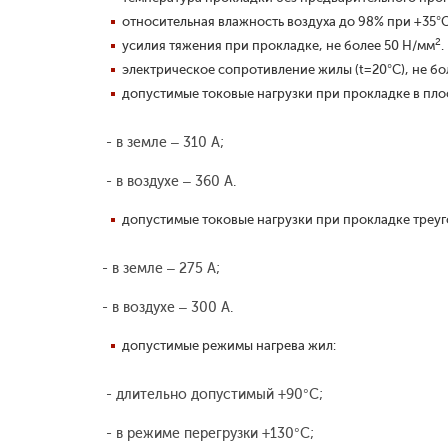
относительная влажность воздуха до 98% при +35°С
2
усилия тяжения при прокладке, не более 50 Н/мм
.
электрическое сопротивление жилы (t=20°С), не бол
допустимые токовые нагрузки при прокладке в пло
- в земле – 310 А;
- в воздухе – 360 А.
допустимые токовые нагрузки при прокладке треуг
- в земле – 275 А;
- в воздухе – 300 А.
допустимые режимы нагрева жил:
- длительно допустимый +90°С;
- в режиме перегрузки +130°С;