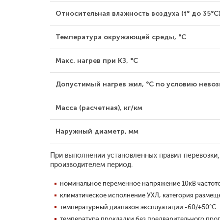
Относительная влажность воздуха (t° до 35°С)
Температура окружающей среды, °С
Макс. нагрев при КЗ, °С
Допустимый нагрев жил, °С по условию невозг
Масса (расчетная), кг/км
Наружный диаметр, мм
При выполнении установленных правил перевозки,
производителем период.
номинальное переменное напряжение 10кВ частотой
климатическое исполнение УХЛ, категория размещен
температурный диапазон эксплуатации -60/+50°С.
температура прокладки без предварительного прог