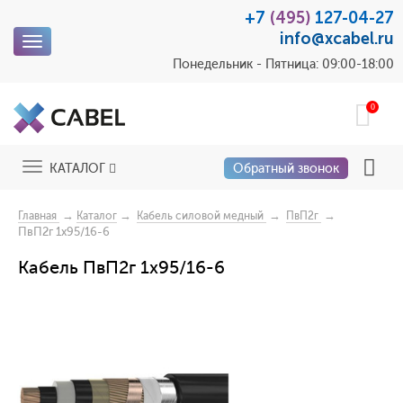
+7
(495)
127-04-27
info@xcabel.ru
Toggle
navigation
Понедельник - Пятница: 09:00-18:00
0
Toggle
КАТАЛОГ
Обратный звонок
navigation
→
→
→
→
Главная
Каталог
Кабель силовой медный
ПвП2г
ПвП2г 1x95/16-6
Кабель ПвП2г 1x95/16-6