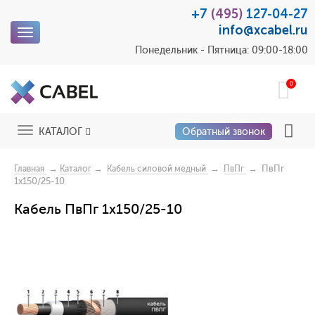
+7
(495)
127-04-27
info@xcabel.ru
Toggle
navigation
Понедельник - Пятница: 09:00-18:00
0
Toggle
КАТАЛОГ
Обратный звонок
navigation
→
→
→
→ ПвПг
Главная
Каталог
Кабель силовой медный
ПвПг
1x150/25-10
Кабель ПвПг 1x150/25-10