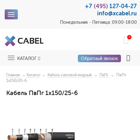
+7
(495)
127-04-27
info@xcabel.ru
Toggle
navigation
Понедельник - Пятница: 09:00-18:00
0
Toggle
КАТАЛОГ
Обратный звонок
navigation
→
→
→
→ ПвПг
Главная
Каталог
Кабель силовой медный
ПвПг
1x150/25-6
Кабель ПвПг 1x150/25-6