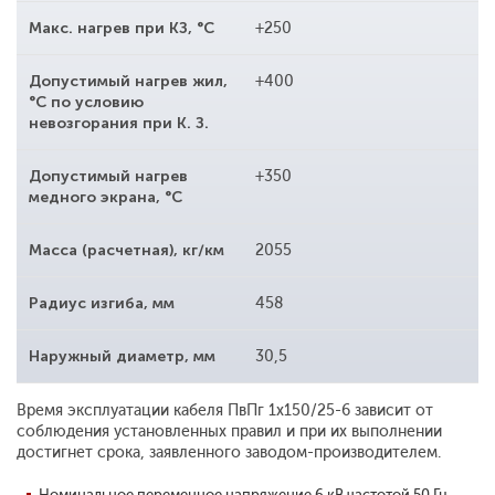
Макс. нагрев при КЗ, °С
+250
Допустимый нагрев жил,
+400
°С по условию
невозгорания при К. З.
Допустимый нагрев
+350
медного экрана, °С
Масса (расчетная), кг/км
2055
Радиус изгиба, мм
458
Наружный диаметр, мм
30,5
Время эксплуатации кабеля ПвПг 1x150/25-6 зависит от
соблюдения установленных правил и при их выполнении
достигнет срока, заявленного заводом-производителем.
Номинальное переменное напряжение 6 кВ частотой 50 Гц.