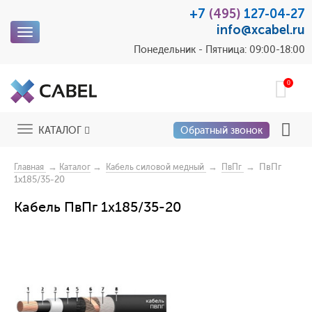
+7
(495)
127-04-27
info@xcabel.ru
Toggle
navigation
Понедельник - Пятница: 09:00-18:00
0
Toggle
КАТАЛОГ
Обратный звонок
navigation
→
→
→
→ ПвПг
Главная
Каталог
Кабель силовой медный
ПвПг
1x185/35-20
Кабель ПвПг 1x185/35-20