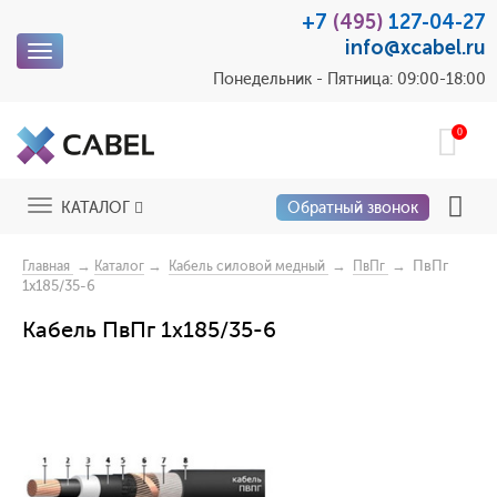
+7
(495)
127-04-27
info@xcabel.ru
Toggle
navigation
Понедельник - Пятница: 09:00-18:00
0
Toggle
КАТАЛОГ
Обратный звонок
navigation
→
→
→
→ ПвПг
Главная
Каталог
Кабель силовой медный
ПвПг
1x185/35-6
Кабель ПвПг 1x185/35-6